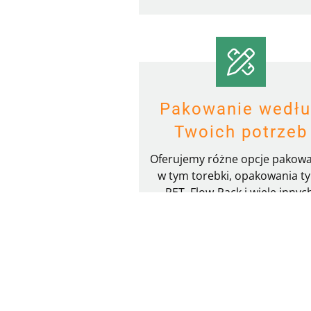
Pakowanie wedł
Twoich potrzeb
Oferujemy różne opcje pakowa
w tym torebki, opakowania t
PET, Flow-Pack i wiele innyc
dostosowanych do potrze
naszych klientów.