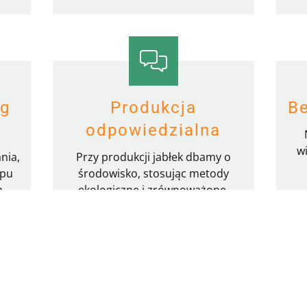
ug
Produkcja
Be
odpowiedzialna
w
nia,
Przy produkcji jabłek dbamy o
ypu
środowisko, stosując metody
h,
ekologiczne i zrównoważone.
b