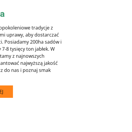
ia
lopokoleniowe tradycje z
i uprawy, aby dostarczać
ści. Posiadamy 200ha sadów i
7-8 tysięcy ton jabłek. W
stamy z najnowszych
rantować najwyższą jakość
z do nas i poznaj smak
EJ