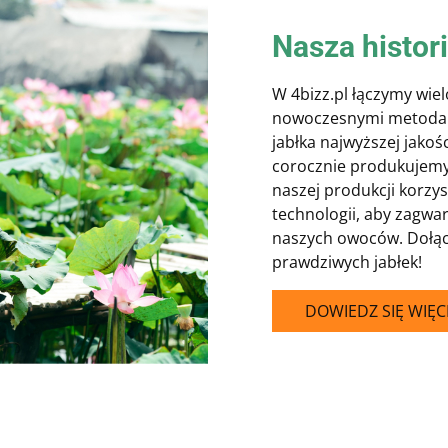
Nasza histor
W 4bizz.pl łączymy wie
nowoczesnymi metodam
jabłka najwyższej jako
corocznie produkujemy 
naszej produkcji korzy
technologii, aby zagwa
naszych owoców. Dołąc
prawdziwych jabłek!
DOWIEDZ SIĘ WIĘC