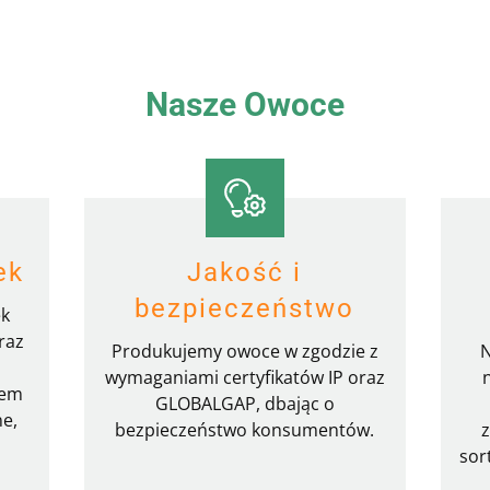
Nasze Owoce
ek
Jakość i
bezpieczeństwo
ek
raz
Produkujemy owoce w zgodzie z
N
wymaganiami certyfikatów IP oraz
iem
GLOBALGAP, dbając o
ne,
bezpieczeństwo konsumentów.
sor